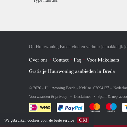
Type huurder:
Op Huurwoning Breda vind en verhuur je makkelijk 
Over ons
Contact
Faq
Voor Makelaars
Gratis je Huurwoning aanbieden in Breda
© 2026 - Huurwoning Breda - KvK nr. 02094127 –
Nederla
Voorwaarden & privacy
Disclaimer
Spam & nep-acco
Je rekent gemakkelijk af 
Je rekent gemak
Je rek
OK!
We gebruiken
cookies
voor de beste service