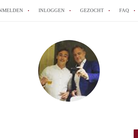
NMELDEN
INLOGGEN
GEZOCHT
FAQ
How to translate HuurwoningBreda!
Wat is HuurwoningBreda?
Hoeveel kost het om te reageren op een 
Wat is de privacyverklaring van Huurwo
Berekent HuurwoningBreda makelaarsver
Alle veelgestelde vragen