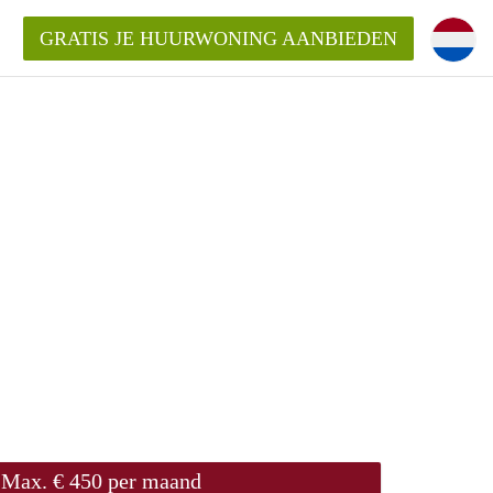
GRATIS JE HUURWONING AANBIEDEN
Huurwoning in Breda?
ningBreda?
goeding/bemiddelingsvergoeding?
Max. € 450 per maand