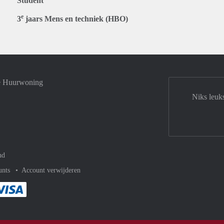
Student
e
3
jaars Mens en techniek (HBO)
je Huurwoning
Niks leuk
nd
unts
Account verwijderen
met Paypal
kelijk af met Mastercard
ent gemakkelijk af met Meastro
Je rekent gemakkelijk af met Visa