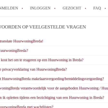
NMELDEN
INLOGGEN
GEZOCHT
FAQ
OORDEN OP VEELGESTELDE VRAGEN
How to translate HuurwoningBreda!
Wat is HuurwoningBreda?
translate HuurwoningBreda!
Hoeveel kost het om te reageren op een 
HuurwoningBreda?
Wat is de privacyverklaring van Huurwo
Berekent HuurwoningBreda makelaarsver
 kost het om te reageren op een Huurwoning in Breda?
Alle veelgestelde vragen
de privacyverklaring van HuurwoningBreda?
t HuurwoningBreda makelaarsvergoeding/bemiddelingsvergoeding?
woningBreda verantwoordelijk voor de aangeboden Huurwoning / Huu
 ik opletten tijdens een bezichtiging van een Huurwoning in Breda?
uurwoningBreda met wachtlijsten?