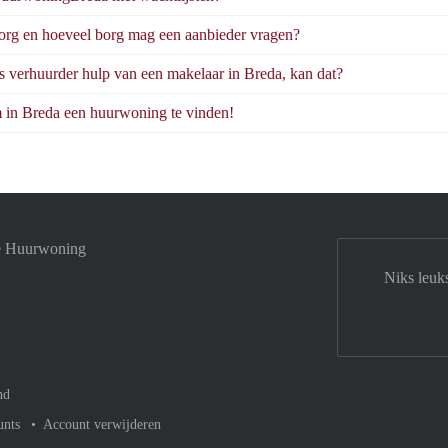
org en hoeveel borg mag een aanbieder vragen?
ls verhuurder hulp van een makelaar in Breda, kan dat?
 in Breda een huurwoning te vinden!
je Huurwoning
Niks leuk
nd
unts
Account verwijderen