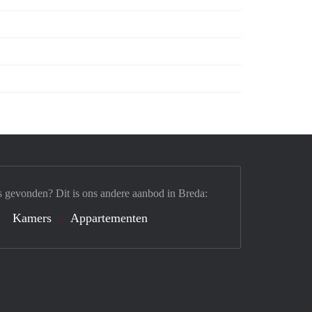
s gevonden? Dit is ons andere aanbod in Breda:
Kamers
Appartementen