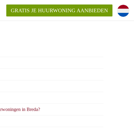
GRATIS JE HUURWONING AANBIEDEN
Huurwoning in Breda?
ningBreda?
goeding/bemiddelingsvergoeding?
rwoningen in Breda?