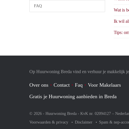
FAQ
Wat is b
Ik wil a
Tips: om
Op Huurwoning Breda vind en verhuur je makkelijk 
Over ons
Contact
Faq
Voor Makelaars
Gratis je Huurwoning aanbieden in Breda
© 2026 - Huurwoning Breda - KvK nr. 02094127 –
Nederla
Voorwaarden & privacy
Disclaimer
Spam & nep-acco