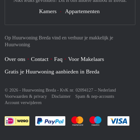
Niks leuks gevonden? Dit is ons andere aanbod in Breda:
Kamers
Appartementen
Op Huurwoning Breda vind en verhuur je makkelijk je
Huurwoning
Over ons
Contact
Faq
Voor Makelaars
Gratis je Huurwoning aanbieden in Breda
© 2026 - Huurwoning Breda - KvK nr. 02094127 –
Nederland
Voorwaarden & privacy
Disclaimer
Spam & nep-accounts
Account verwijderen
Je rekent gemakkelijk af met Paypal
Je rekent gemakkelijk af met M
Je rekent gemakkelij
Je re