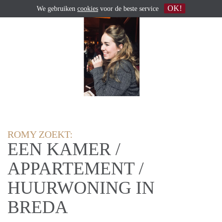
OK!
We gebruiken
cookies
voor de beste service
ROMY ZOEKT:
EEN KAMER /
APPARTEMENT /
HUURWONING IN
BREDA