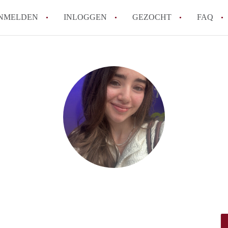
NMELDEN
INLOGGEN
GEZOCHT
FAQ
How to translate HuurwoningBreda!
Wat is HuurwoningBreda?
Hoeveel kost het om te reageren op een 
Wat is de privacyverklaring van Huurwo
Berekent HuurwoningBreda makelaarsver
Alle veelgestelde vragen