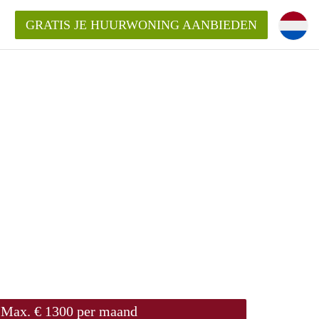
GRATIS JE HUURWONING AANBIEDEN
Huurwoning in Breda?
ningBreda?
goeding/bemiddelingsvergoeding?
Max. € 1300 per maand