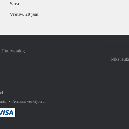
Sara
Vrouw, 20 jaar
je Huurwoning
Niks leuk
nd
unts
Account verwijderen
met Paypal
kelijk af met Mastercard
ent gemakkelijk af met Meastro
Je rekent gemakkelijk af met Visa