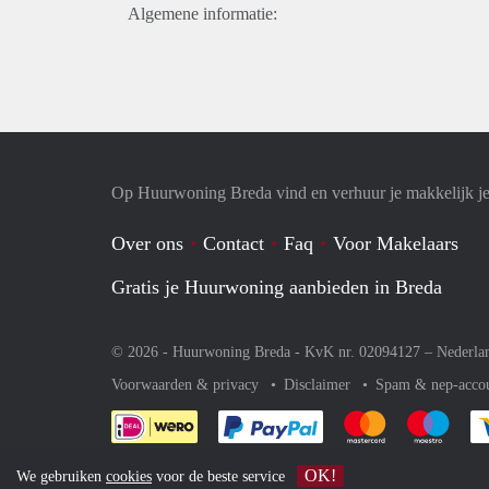
Algemene informatie:
Op Huurwoning Breda vind en verhuur je makkelijk 
Over ons
Contact
Faq
Voor Makelaars
Gratis je Huurwoning aanbieden in Breda
© 2026 - Huurwoning Breda - KvK nr. 02094127 –
Nederla
Voorwaarden & privacy
Disclaimer
Spam & nep-acco
Je rekent gemakkelijk af 
Je rekent gemak
Je rek
OK!
We gebruiken
cookies
voor de beste service