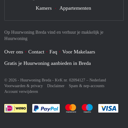
Kamers
Appartementen
Op Huurwoning Breda vind en verhuur je makkelijk je
Huurwoning
Over ons
Contact
Faq
Voor Makelaars
Gratis je Huurwoning aanbieden in Breda
© 2026 - Huurwoning Breda - KvK nr. 02094127 –
Nederland
Voorwaarden & privacy
Disclaimer
Spam & nep-accounts
Account verwijderen
Je rekent gemakkelijk af met Paypal
Je rekent gemakkelijk af met M
Je rekent gemakkelij
Je re