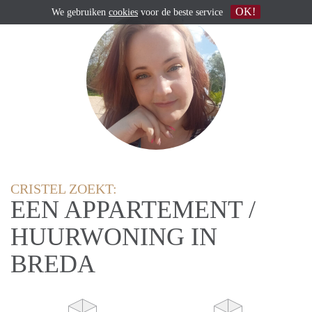
OK!
We gebruiken
cookies
voor de beste service
CRISTEL ZOEKT:
EEN APPARTEMENT /
HUURWONING IN
BREDA