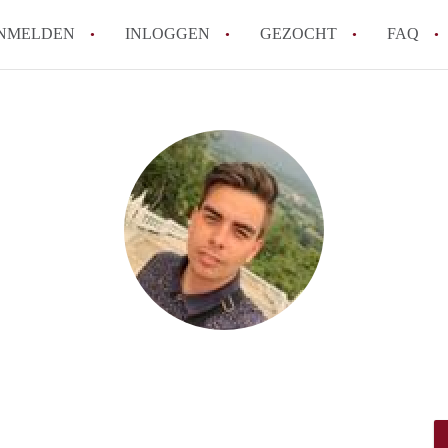
NMELDEN
INLOGGEN
GEZOCHT
FAQ
How to translate HuurwoningBreda!
Wat is HuurwoningBreda?
Hoeveel kost het om te reageren op een 
Wat is de privacyverklaring van Huurwo
Berekent HuurwoningBreda makelaarsver
Alle veelgestelde vragen