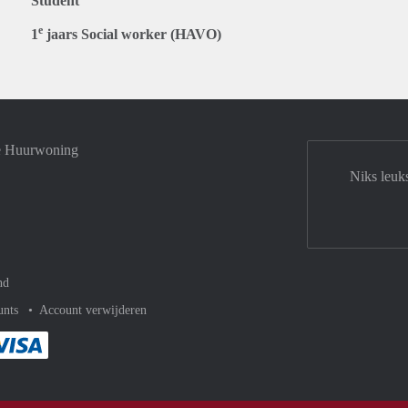
Student
e
1
jaars Social worker (HAVO)
je Huurwoning
Niks leuk
nd
unts
Account verwijderen
met Paypal
kelijk af met Mastercard
ent gemakkelijk af met Meastro
Je rekent gemakkelijk af met Visa