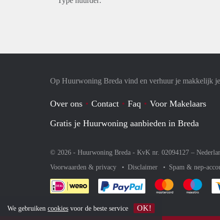
Type huurder:
Op Huurwoning Breda vind en verhuur je makkelijk 
Over ons
Contact
Faq
Voor Makelaars
Gratis je Huurwoning aanbieden in Breda
© 2026 - Huurwoning Breda - KvK nr. 02094127 –
Nederla
Voorwaarden & privacy
Disclaimer
Spam & nep-acco
Je rekent gemakkelijk af 
Je rekent gemak
Je rek
OK!
We gebruiken
cookies
voor de beste service