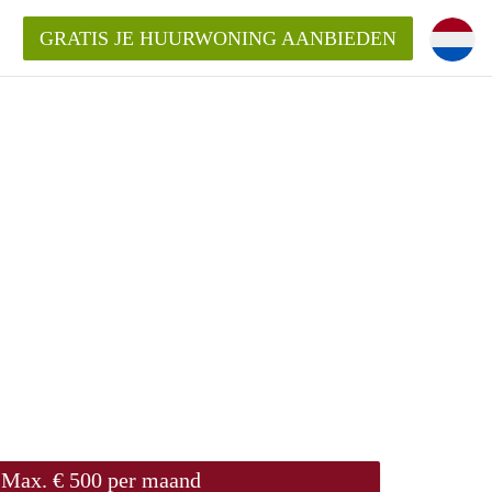
GRATIS JE HUURWONING AANBIEDEN
Huurwoning in Breda?
ningBreda?
goeding/bemiddelingsvergoeding?
Max. € 500 per maand