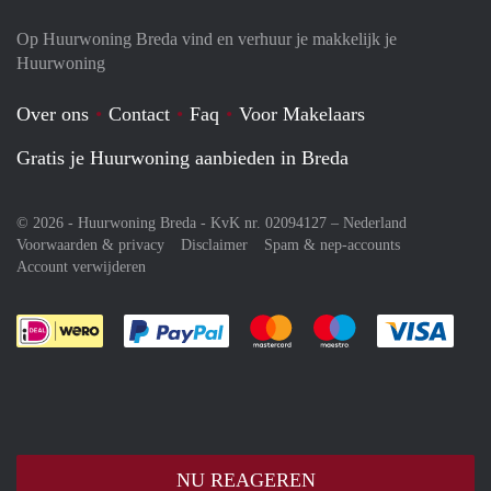
Op Huurwoning Breda vind en verhuur je makkelijk je
Huurwoning
Over ons
Contact
Faq
Voor Makelaars
Gratis je Huurwoning aanbieden in Breda
© 2026 - Huurwoning Breda - KvK nr. 02094127 –
Nederland
Voorwaarden & privacy
Disclaimer
Spam & nep-accounts
Account verwijderen
Je rekent gemakkelijk af met Paypal
Je rekent gemakkelijk af met M
Je rekent gemakkelij
Je re
NU REAGEREN