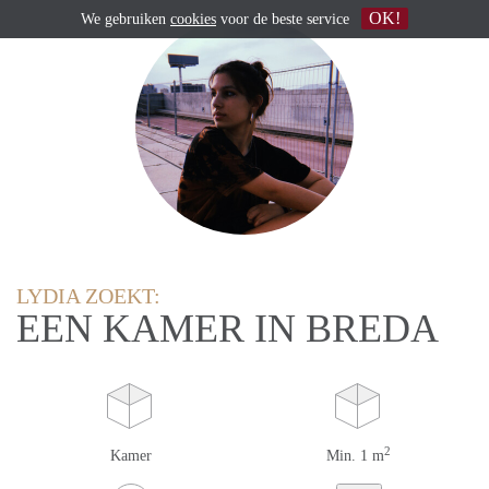
OK!
We gebruiken
cookies
voor de beste service
LYDIA ZOEKT:
EEN KAMER IN BREDA
2
Kamer
Min. 1 m