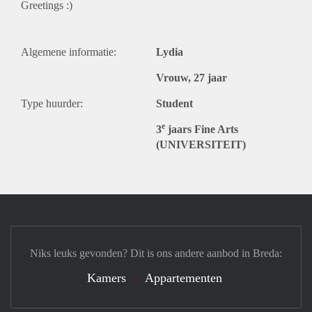
Greetings :)
Algemene informatie:
Lydia
Vrouw, 27 jaar
Type huurder:
Student
e
3
jaars Fine Arts
(UNIVERSITEIT)
Niks leuks gevonden? Dit is ons andere aanbod in Breda:
Kamers
Appartementen