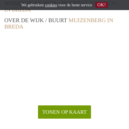
WONEN IN DE WIJK / BUURT
MUIZENBERG
OK!
We gebruiken
cookies
voor de beste service
IN BREDA
OVER DE WIJK / BUURT
MUIZENBERG IN
BREDA
TONEN OP KAART