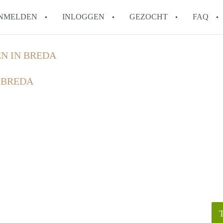
NMELDEN
INLOGGEN
GEZOCHT
FAQ
N IN BREDA
How to translate HuurwoningBreda!
 BREDA
Wat is HuurwoningBreda?
Hoeveel kost het om te reageren op een 
Wat is de privacyverklaring van Huurwo
Berekent HuurwoningBreda makelaarsver
Alle veelgestelde vragen