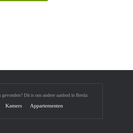
s gevonden? Dit is ons andere aanbod in Breda:
Kamers
Appartementen