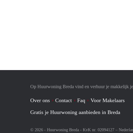
Op Huurwoning Breda vind en verhuur je makkelijk 
Over ons
Contact
Faq
Voor Makelaars
Gratis je Huurwoning aanbieden in Breda
© 2026 - Huurwoning Breda - KvK nr. 02094127 –
Nederla