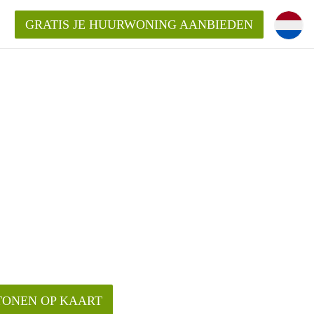
GRATIS JE HUURWONING AANBIEDEN
Huurwoning in Breda?
ningBreda?
goeding/bemiddelingsvergoeding?
TONEN OP KAART