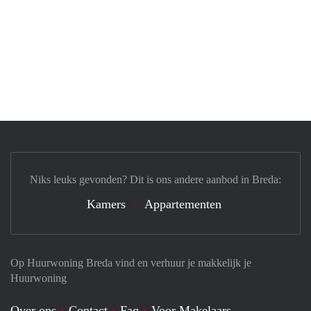
Niks leuks gevonden? Dit is ons andere aanbod in Breda:
Kamers
Appartementen
Op Huurwoning Breda vind en verhuur je makkelijk je
Huurwoning
Over ons
Contact
Faq
Voor Makelaars