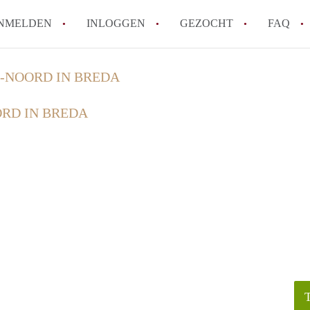
NMELDEN
INLOGGEN
GEZOCHT
FAQ
-NOORD IN BREDA
How to translate HuurwoningBreda!
RD IN BREDA
Wat is HuurwoningBreda?
Hoeveel kost het om te reageren op een 
Wat is de privacyverklaring van Huurwo
Berekent HuurwoningBreda makelaarsver
Alle veelgestelde vragen