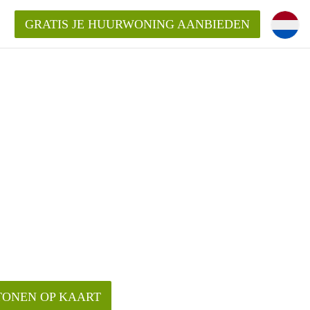
GRATIS JE HUURWONING AANBIEDEN
Huurwoning in Breda?
ningBreda?
goeding/bemiddelingsvergoeding?
TONEN OP KAART