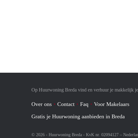
Op Huurwoning Breda vind en verhuur je makkelijk 
Over ons
Contact
Faq
Voor Makelaars
Gratis je Huurwoning aanbieden in Breda
© 2026 - Huurwoning Breda - KvK nr. 02094127 –
Nederla