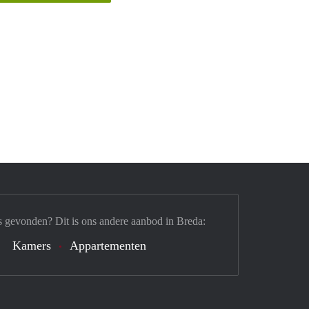
s gevonden? Dit is ons andere aanbod in Breda:
Kamers
Appartementen