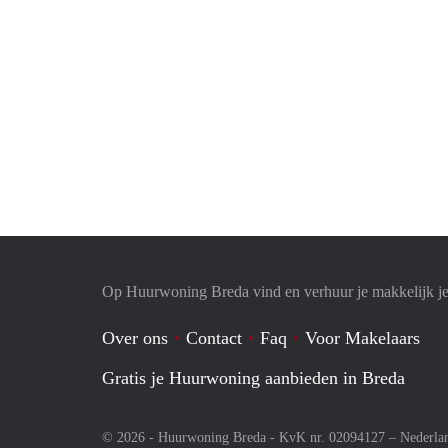
Op Huurwoning Breda vind en verhuur je makkelijk 
Over ons
Contact
Faq
Voor Makelaars
Gratis je Huurwoning aanbieden in Breda
© 2026 - Huurwoning Breda - KvK nr. 02094127 –
Nederla