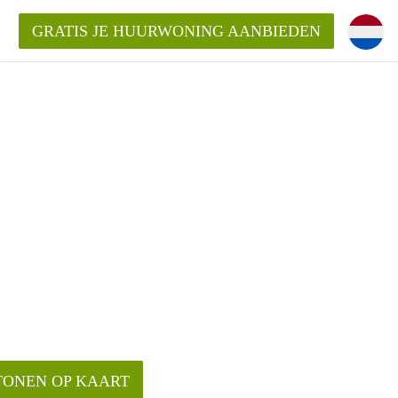
GRATIS JE HUURWONING AANBIEDEN
Huurwoning in Breda?
ningBreda?
goeding/bemiddelingsvergoeding?
TONEN OP KAART