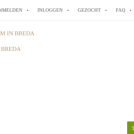
NMELDEN
INLOGGEN
GEZOCHT
FAQ
M IN BREDA
How to translate HuurwoningBreda!
 BREDA
Wat is HuurwoningBreda?
Hoeveel kost het om te reageren op een 
Wat is de privacyverklaring van Huurwo
Berekent HuurwoningBreda makelaarsver
Alle veelgestelde vragen