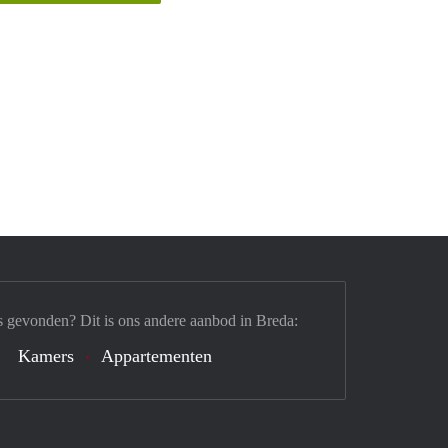
s gevonden? Dit is ons andere aanbod in Breda:
Kamers
Appartementen